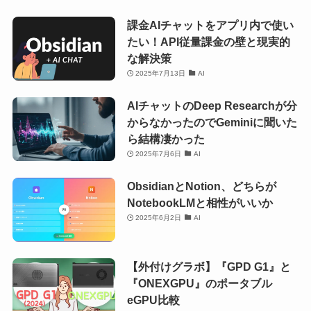
課金AIチャットをアプリ内で使い
たい！API従量課金の壁と現実的
な解決策
2025年7月13日
AI
AIチャットのDeep Researchが分
からなかったのでGeminiに聞いた
ら結構凄かった
2025年7月6日
AI
ObsidianとNotion、どちらが
NotebookLMと相性がいいか
2025年6月2日
AI
【外付けグラボ】『GPD G1』と
『ONEXGPU』のポータブル
eGPU比較