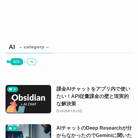
AI
– category –
制作
AI
課金AIチャットをアプリ内で使い
AI
たい！API従量課金の壁と現実的
な解決策
2025年7月13日
AIチャットのDeep Researchが分
AI
からなかったのでGeminiに聞いた