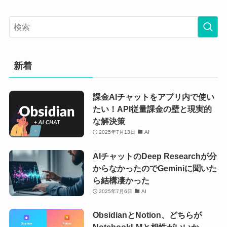
新着
課金AIチャットをアプリ内で使い
たい！API従量課金の壁と現実的
な解決策
2025年7月13日
AI
AIチャットのDeep Researchが分
からなかったのでGeminiに聞いた
ら結構凄かった
2025年7月6日
AI
ObsidianとNotion、どちらが
NotebookLMと相性がいいか