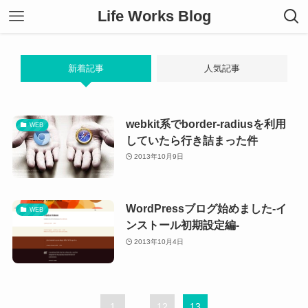
Life Works Blog
新着記事
人気記事
webkit系でborder-radiusを利用
WEB
していたら行き詰まった件
2013年10月9日
WordPressブログ始めました-イ
WEB
ンストール初期設定編-
2013年10月4日
1
...
12
13