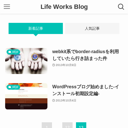
Life Works Blog
新着記事
人気記事
webkit系でborder-radiusを利用
WEB
していたら行き詰まった件
2013年10月9日
WordPressブログ始めました-イ
WEB
ンストール初期設定編-
2013年10月4日
1
...
12
13