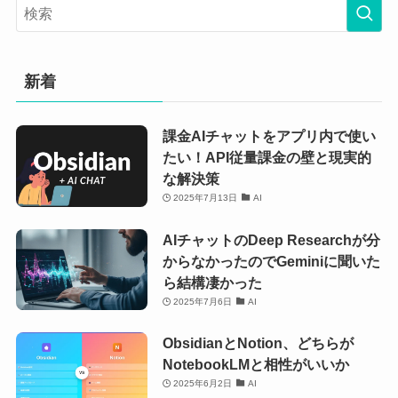
新着
課金AIチャットをアプリ内で使い
たい！API従量課金の壁と現実的
な解決策
2025年7月13日
AI
AIチャットのDeep Researchが分
からなかったのでGeminiに聞いた
ら結構凄かった
2025年7月6日
AI
ObsidianとNotion、どちらが
NotebookLMと相性がいいか
2025年6月2日
AI