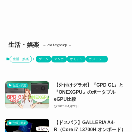
生活・娯楽
– category –
生活・娯楽
ゲーム
マンガ
オモチャ
ガジェット
【外付けグラボ】『GPD G1』と
生活・娯楽
『ONEXGPU』のポータブル
eGPU比較
2024年4月22日
【ドスパラ】GALLERIA A4-
生活・娯楽
R（Core i7-13700H オンボード）