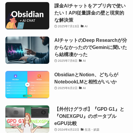
課金AIチャットをアプリ内で使い
たい！API従量課金の壁と現実的
な解決策
2025年7月13日
AI
AIチャットのDeep Researchが分
からなかったのでGeminiに聞いた
ら結構凄かった
2025年7月6日
AI
ObsidianとNotion、どちらが
NotebookLMと相性がいいか
2025年6月2日
AI
【外付けグラボ】『GPD G1』と
『ONEXGPU』のポータブル
eGPU比較
2024年4月22日
生活・娯楽