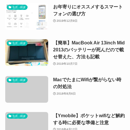
お年寄りにオススメするスマート
生活・娯楽
フォンの選び方
2019年12月9日
【簡単】MacBook Air 13inch Mid
生活・娯楽
2013のバッテリーが死んだので載
せ替えた、方法も記載
2019年10月7日
MacでたまにWifiが繋がらない時
生活・娯楽
の対処法
2018年8月6日
【Ymobile】ポケットwifiなど解約
生活・娯楽
する時に必要な準備と注意
2016年4月12日