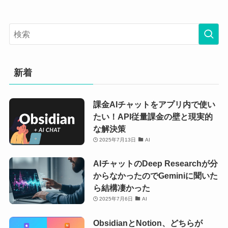
新着
課金AIチャットをアプリ内で使い
たい！API従量課金の壁と現実的
な解決策
2025年7月13日
AI
AIチャットのDeep Researchが分
からなかったのでGeminiに聞いた
ら結構凄かった
2025年7月6日
AI
ObsidianとNotion、どちらが